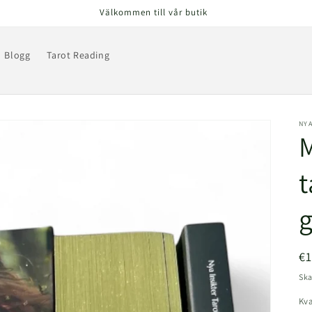
Välkommen till vår butik
Blogg
Tarot Reading
NYA
M
t
g
Or
€
pr
Ska
Kva