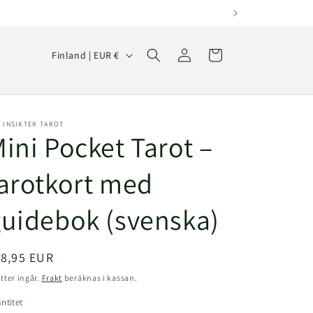
Logga
L
Varukorg
Finland | EUR €
in
a
n
d
 INSIKTER TAROT
/
ini Pocket Tarot –
R
arotkort med
e
g
uidebok (svenska)
i
o
dinarie
18,95 EUR
n
is
tter ingår.
Frakt
beräknas i kassan.
ntitet