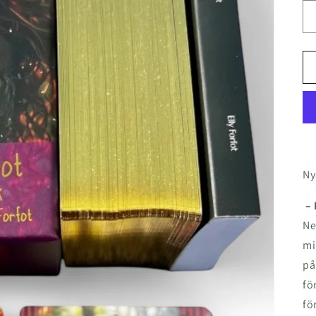
Ny
– 
Ne
mi
på
fö
fö