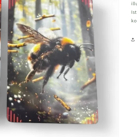
il
Is
ko