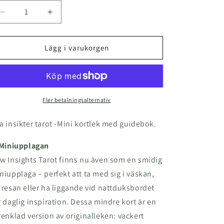
Minska
Öka
kvantitet
kvantitet
för
för
Mini
Mini
Lägg i varukorgen
Pocket
Pocket
Tarot
Tarot
–
–
tarotkort
tarotkort
med
med
Fler betalningsalternativ
guidebok
guidebok
(svenska)
(svenska)
a insikter tarot -Mini kortlek med guidebok.
Miniupplagan
w Insights Tarot finns nu även som en smidig
niupplaga – perfekt att ta med sig i väskan,
 resan eller ha liggande vid nattduksbordet
r daglig inspiration. Dessa mindre kort är en
renklad version av originalleken: vackert